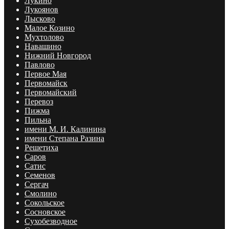
Лукино
Лукоянов
Лысково
Малое Козино
Мухтолово
Навашино
Нижний Новгород
Павлово
Первое Мая
Первомайск
Первомайский
Перевоз
Пижма
Пильна
имени М. И. Калинина
имени Степана Разина
Решетиха
Саров
Сатис
Семенов
Сергач
Смолино
Сокольское
Сосновское
Сухобезводное