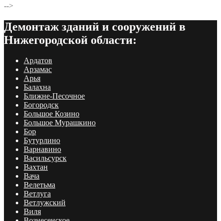
-->
Демонтаж зданий и сооружений в
Нижегородской области:
Ардатов
Арзамас
Арья
Балахна
Ближне-Песочное
Богородск
Большое Козино
Большое Мурашкино
Бор
Бутурлино
Варнавино
Васильсурск
Вахтан
Вача
Велетьма
Ветлуга
Ветлужский
Виля
Вознесенское