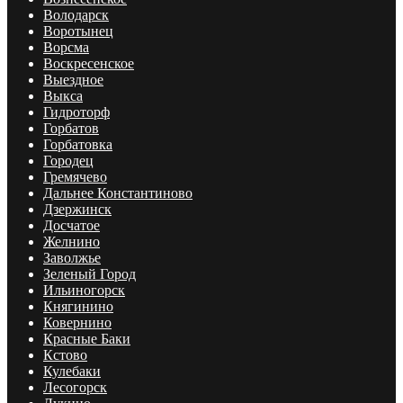
Володарск
Воротынец
Ворсма
Воскресенское
Выездное
Выкса
Гидроторф
Горбатов
Горбатовка
Городец
Гремячево
Дальнее Константиново
Дзержинск
Досчатое
Желнино
Заволжье
Зеленый Город
Ильиногорск
Княгинино
Ковернино
Красные Баки
Кстово
Кулебаки
Лесогорск