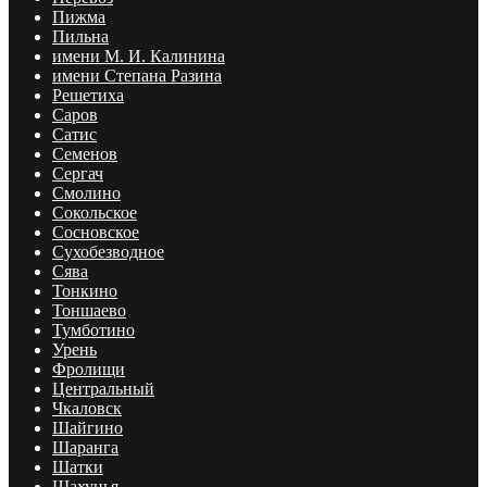
Пижма
Пильна
имени М. И. Калинина
имени Степана Разина
Решетиха
Саров
Сатис
Семенов
Сергач
Смолино
Сокольское
Сосновское
Сухобезводное
Сява
Тонкино
Тоншаево
Тумботино
Урень
Фролищи
Центральный
Чкаловск
Шайгино
Шаранга
Шатки
Шахунья