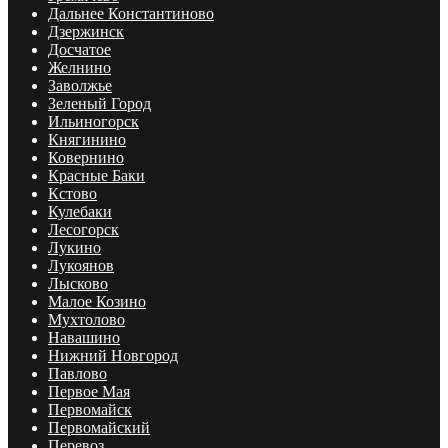
Дальнее Константиново
Дзержинск
Досчатое
Желнино
Заволжье
Зеленый Город
Ильиногорск
Княгинино
Ковернино
Красные Баки
Кстово
Кулебаки
Лесогорск
Лукино
Лукоянов
Лысково
Малое Козино
Мухтолово
Навашино
Нижний Новгород
Павлово
Первое Мая
Первомайск
Первомайский
Перевоз