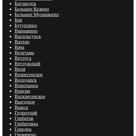
Богородск
Большое Козино
Большое Мурашкино
Бор
Бутурлино
Варнавино
Васильсурск
Вахтан
Вача
Велетьма
Ветлуга
Ветлужский
Виля
Вознесенское
Володарск
Воротынец
Ворсма
Воскресенское
Выездное
Выкса
Гидроторф
Горбатов
Горбатовка
Городец
Гремячево